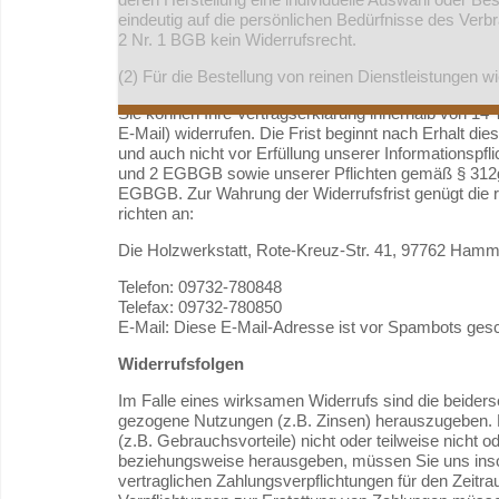
eindeutig auf die persönlichen Bedürfnisse des Verb
2 Nr. 1 BGB kein Widerrufsrecht.
(2) Für die Bestellung von reinen Dienstleistungen w
Sie können Ihre Vertragserklärung innerhalb von 14 
E-Mail) widerrufen. Die Frist beginnt nach Erhalt die
und auch nicht vor Erfüllung unserer Informationspfl
und 2 EGBGB sowie unserer Pflichten gemäß § 312g 
EGBGB. Zur Wahrung der Widerrufsfrist genügt die r
richten an:
Die Holzwerkstatt, Rote-Kreuz-Str. 41, 97762 Hamm
Telefon: 09732-780848
Telefax: 09732-780850
E-Mail:
Diese E-Mail-Adresse ist vor Spambots gesc
Widerrufsfolgen
Im Falle eines wirksamen Widerrufs sind die beide
gezogene Nutzungen (z.B. Zinsen) herauszugeben.
(z.B. Gebrauchsvorteile) nicht oder teilweise nicht
beziehungsweise herausgeben, müssen Sie uns insowe
vertraglichen Zahlungsverpflichtungen für den Zeitr