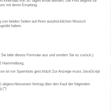
innerhalb von 30 Tagen erfüllt werden. Die Frist beginnt für
 uns mit deren Empfang.
rag von beiden Seiten auf Ihren ausdrücklichen Wunsch
ausgeübt haben.
n Sie bitte dieses Formular aus und senden Sie es zurück.)
762 Hammelburg,
sse ist vor Spambots geschützt! Zur Anzeige muss JavaScript
(*) abgeschlossenen Vertrag über den Kauf der folgenden
g (*)