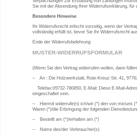
Verpflichtungen zur Erstattung von Zahlungen müssen 
Sie mit der Absendung Ihrer Widerrufserklärung, für
Besondere Hinweise
Ihr Widerrufsrecht erlischt vorzeitig, wenn der Vert
vollständig erfüllt ist, bevor Sie Ihr Widerrufsrecht 
Ende der Widerrufsbelehrung
MUSTER-WIDERRUFSFORMULAR
(Wenn Sie den Vertrag widerrufen wollen, dann fülle
– An : Die Holzwerkstatt, Rote-Kreuz-Str. 41, 97
Telefax:09732-780850, E-Mail:
Diese E-Mail-Adre
eingeschaltet sein.
– Hiermit widerrufe(n) ich/wir (*) den von mir/uns 
Waren (*)/die Erbringung der folgenden Dienstleistun
– Bestellt am (*)/erhalten am (*)
– Name des/der Verbraucher(s)