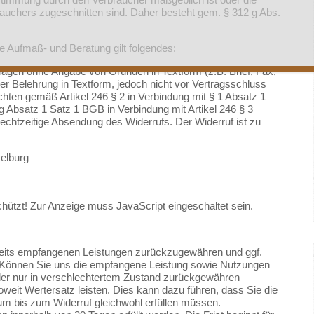
rauchers zugeschnitten sind. Daher besteht gem. § 312 g Abs.
ie Aufmaß- und Beratung gilt folgendes:
Tagen ohne Angabe von Gründen in Textform (z.B. Brief, Fax,
ser Belehrung in Textform, jedoch nicht vor Vertragsschluss
ichten gemäß Artikel 246 § 2 in Verbindung mit § 1 Absatz 1
Absatz 1 Satz 1 BGB in Verbindung mit Artikel 246 § 3
echtzeitige Absendung des Widerrufs. Der Widerruf ist zu
elburg
hützt! Zur Anzeige muss JavaScript eingeschaltet sein.
rseits empfangenen Leistungen zurückzugewähren und ggf.
 Können Sie uns die empfangene Leistung sowie Nutzungen
 oder nur in verschlechtertem Zustand zurückgewähren
it Wertersatz leisten. Dies kann dazu führen, dass Sie die
aum bis zum Widerruf gleichwohl erfüllen müssen.