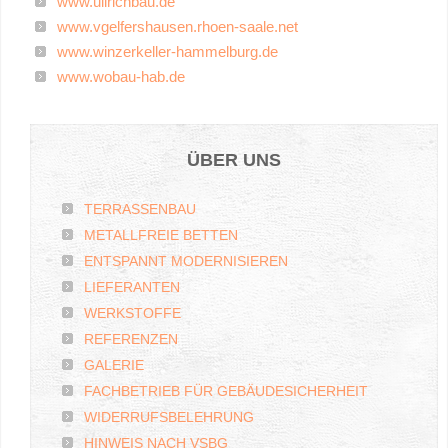
www.ullrichbau.de
www.vgelfershausen.rhoen-saale.net
www.winzerkeller-hammelburg.de
www.wobau-hab.de
ÜBER
UNS
TERRASSENBAU
METALLFREIE BETTEN
ENTSPANNT MODERNISIEREN
LIEFERANTEN
WERKSTOFFE
REFERENZEN
GALERIE
FACHBETRIEB FÜR GEBÄUDESICHERHEIT
WIDERRUFSBELEHRUNG
HINWEIS NACH VSBG