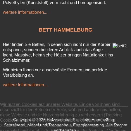
Polyethylen (Kunststoff) vermischt und homogenisiert.
weitere Informationen...
BETT
HAMMELBURG
Hier finden Sie Betten, in denen sich nicht nur der Körper
entspannt, sondern bei deren Anblick auch das Auge
lacht. Massive, heimische Hölzer bringen Natürlichkeit ins
Schlafzimmer.
Wir bieten Ihnen nur ausgewählte Formen und perfekte
Verarbeitung an.
weitere Informationen...
Wir nutzen Cookies auf unserer Website. Einige von ihnen sind
essenziell für den Betrieb der Seite, während andere uns helfen,
diese Website und die Nutzererfahrung zu verbessern (Tracking
Copyright © 2026 Holzwerkstatt Fischlein, Hammelburg -
Cookies). Sie können selbst entscheiden, ob Sie die Cookies
Schreinerei, Möbel und Treppenbau, Energieberatung. Alle Rechte
zulassen möchten. Bitte beachten Sie, dass bei einer Ablehnung
vorbehalten.
womöglich nicht mehr alle Funktionalitäten der Seite zur Verfügung