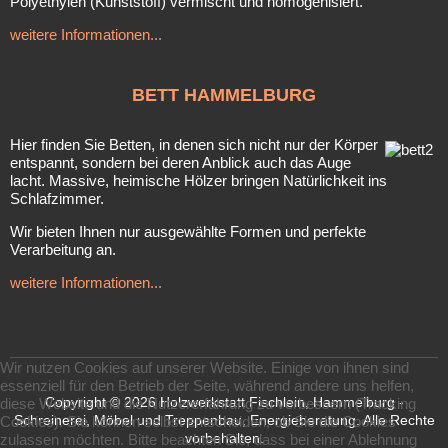
Polyethylen (Kunststoff) vermischt und homogenisiert.
weitere Informationen...
BETT
HAMMELBURG
Hier finden Sie Betten, in denen sich nicht nur der Körper
entspannt, sondern bei deren Anblick auch das Auge
lacht. Massive, heimische Hölzer bringen Natürlichkeit ins
Schlafzimmer.
Wir bieten Ihnen nur ausgewählte Formen und perfekte
Verarbeitung an.
weitere Informationen...
Wir nutzen Cookies auf unserer Website. Einige von ihnen sind
essenziell für den Betrieb der Seite, während andere uns helfen,
Copyright © 2026 Holzwerkstatt Fischlein, Hammelburg -
diese Website und die Nutzererfahrung zu verbessern (Tracking
Schreinerei, Möbel und Treppenbau, Energieberatung. Alle Rechte
Cookies). Sie können selbst entscheiden, ob Sie die Cookies
vorbehalten.
zulassen möchten. Bitte beachten Sie, dass bei einer Ablehnung