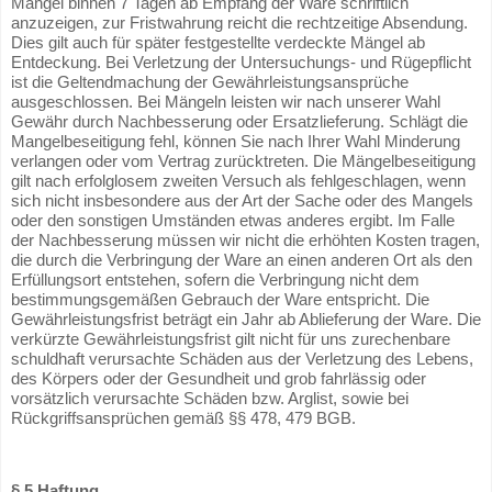
Mängel binnen 7 Tagen ab Empfang der Ware schriftlich
anzuzeigen, zur Fristwahrung reicht die rechtzeitige Absendung.
Dies gilt auch für später festgestellte verdeckte Mängel ab
Entdeckung. Bei Verletzung der Untersuchungs- und Rügepflicht
ist die Geltendmachung der Gewährleistungsansprüche
ausgeschlossen. Bei Mängeln leisten wir nach unserer Wahl
Gewähr durch Nachbesserung oder Ersatzlieferung. Schlägt die
Mangelbeseitigung fehl, können Sie nach Ihrer Wahl Minderung
verlangen oder vom Vertrag zurücktreten. Die Mängelbeseitigung
gilt nach erfolglosem zweiten Versuch als fehlgeschlagen, wenn
sich nicht insbesondere aus der Art der Sache oder des Mangels
oder den sonstigen Umständen etwas anderes ergibt. Im Falle
der Nachbesserung müssen wir nicht die erhöhten Kosten tragen,
die durch die Verbringung der Ware an einen anderen Ort als den
Erfüllungsort entstehen, sofern die Verbringung nicht dem
bestimmungsgemäßen Gebrauch der Ware entspricht. Die
Gewährleistungsfrist beträgt ein Jahr ab Ablieferung der Ware. Die
verkürzte Gewährleistungsfrist gilt nicht für uns zurechenbare
schuldhaft verursachte Schäden aus der Verletzung des Lebens,
des Körpers oder der Gesundheit und grob fahrlässig oder
vorsätzlich verursachte Schäden bzw. Arglist, sowie bei
Rückgriffsansprüchen gemäß §§ 478, 479 BGB.
§ 5 Haftung