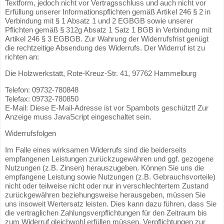
Textform, jedoch nicht vor Vertragsschluss und auch nicht vor
Erfüllung unserer Informationspflichten gemäß Artikel 246 § 2 in
Verbindung mit § 1 Absatz 1 und 2 EGBGB sowie unserer
Pflichten gemäß § 312g Absatz 1 Satz 1 BGB in Verbindung mit
Artikel 246 § 3 EGBGB. Zur Wahrung der Widerrufsfrist genügt
die rechtzeitige Absendung des Widerrufs. Der Widerruf ist zu
richten an:
Die Holzwerkstatt, Rote-Kreuz-Str. 41, 97762 Hammelburg
Telefon: 09732-780848
Telefax: 09732-780850
E-Mail:
Diese E-Mail-Adresse ist vor Spambots geschützt! Zur
Anzeige muss JavaScript eingeschaltet sein.
Widerrufsfolgen
Im Falle eines wirksamen Widerrufs sind die beiderseits
empfangenen Leistungen zurückzugewähren und ggf. gezogene
Nutzungen (z.B. Zinsen) herauszugeben. Können Sie uns die
empfangene Leistung sowie Nutzungen (z.B. Gebrauchsvorteile)
nicht oder teilweise nicht oder nur in verschlechtertem Zustand
zurückgewähren beziehungsweise herausgeben, müssen Sie
uns insoweit Wertersatz leisten. Dies kann dazu führen, dass Sie
die vertraglichen Zahlungsverpflichtungen für den Zeitraum bis
zum Widerruf gleichwohl erfüllen müssen. Verpflichtungen zur